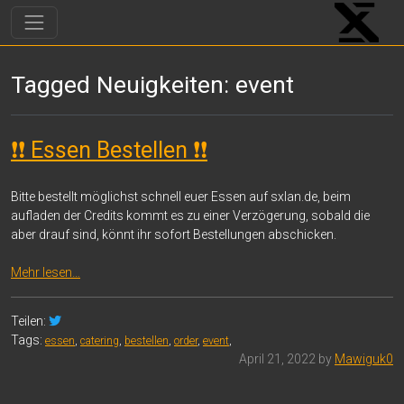
Tagged Neuigkeiten: event
❗❗ Essen Bestellen ❗❗
Bitte bestellt möglichst schnell euer Essen auf sxlan.de, beim
aufladen der Credits kommt es zu einer Verzögerung, sobald die
aber drauf sind, könnt ihr sofort Bestellungen abschicken.
Mehr lesen…
Teilen:
Tags:
essen
,
catering
,
bestellen
,
order
,
event
,
April 21, 2022 by
Mawiguk0