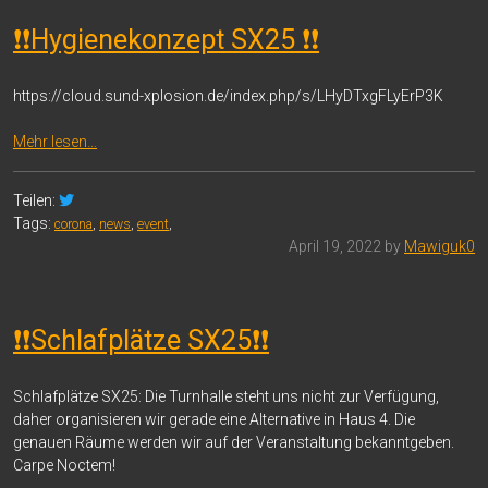
❗❗Hygienekonzept SX25 ❗❗
https://cloud.sund-xplosion.de/index.php/s/LHyDTxgFLyErP3K
Mehr lesen…
Teilen:
Tags:
corona
,
news
,
event
,
April 19, 2022 by
Mawiguk0
❗❗Schlafplätze SX25❗❗
Schlafplätze SX25: Die Turnhalle steht uns nicht zur Verfügung,
daher organisieren wir gerade eine Alternative in Haus 4. Die
genauen Räume werden wir auf der Veranstaltung bekanntgeben.
Carpe Noctem!