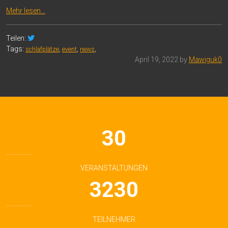
Mehr lesen…
Teilen:
Tags:
schlafplätze
,
event
,
news
,
April 19, 2022 by
Mawiguk0
30
VERANSTALTUNGEN
3230
TEILNEHMER