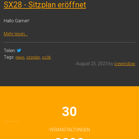
SX28 - Sitzplan eröffnet
Hallo Gamer!
Mehr lesen…
Teilen:
Tags:
news
,
sitzplan
,
sx28
,
August 25, 2023 by
icewindow
30
VERANSTALTUNGEN