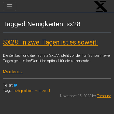
Tagged Neuigkeiten: sx28
SX28: In zwei Tagen ist es soweit!
Die Zeit läuft und die nächste SXLAN steht vor der Tür. Schon in zwei
Tagen geht es los!Damit ihr optimal für die kommende L
Mehr lesen…
Teilen:
Tags:
sx28
,
packliste
,
muttizettel
,
November 15, 2023 by
Treasure